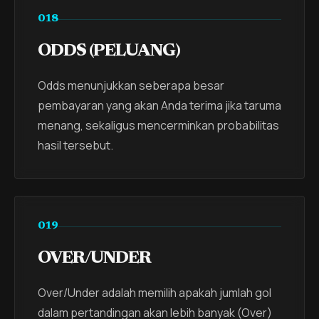
018
ODDS (PELUANG)
Odds menunjukkan seberapa besar
pembayaran yang akan Anda terima jika taruma
menang, sekaligus mencerminkan probabilitas
hasil tersebut.
019
OVER/UNDER
Over/Under adalah memilih apakah jumlah gol
dalam pertandingan akan lebih banyak (Over)