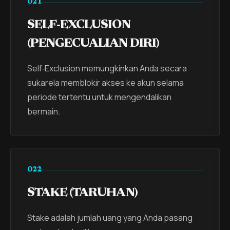
021
SELF‑EXCLUSION
(PENGECUALIAN DIRI)
Self‑Exclusion memungkinkan Anda secara
sukarela memblokir akses ke akun selama
periode tertentu untuk mengendalikan
bermain.
022
STAKE (TARUHAN)
Stake adalah jumlah uang yang Anda pasang