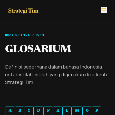
Strategi Tim
BASIS PENGETAHUAN
GLOSARIUM
Definisi sederhana dalam bahasa Indonesia
untuk istilah-istilah yang digunakan di seluruh
Strategi Tim.
A
B
C
D
F
K
L
M
O
P