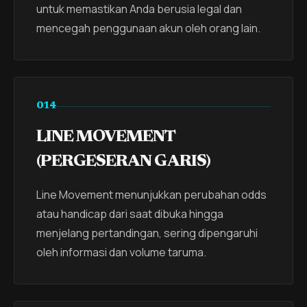
untuk memastikan Anda berusia legal dan
mencegah penggunaan akun oleh orang lain.
014
LINE MOVEMENT
(PERGESERAN GARIS)
Line Movement menunjukkan perubahan odds
atau handicap dari saat dibuka hingga
menjelang pertandingan, sering dipengaruhi
oleh informasi dan volume taruma.