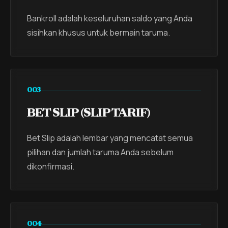
Bankroll adalah keseluruhan saldo yang Anda
sisihkan khusus untuk bermain taruma.
003
BET SLIP (SLIP TARIF)
Bet Slip adalah lembar yang mencatat semua
pilihan dan jumlah taruma Anda sebelum
dikonfirmasi.
004