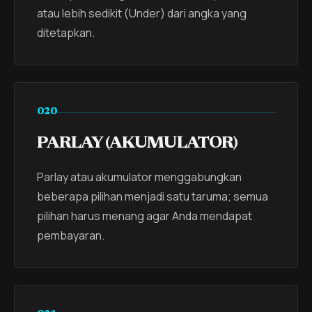
atau lebih sedikit (Under) dari angka yang
ditetapkan.
020
PARLAY (AKUMULATOR)
Parlay atau akumulator menggabungkan
beberapa pilihan menjadi satu taruma; semua
pilihan harus menang agar Anda mendapat
pembayaran.