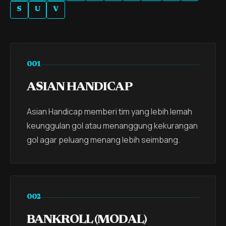
S
U
V
001
ASIAN HANDICAP
Asian Handicap memberi tim yang lebih lemah
keunggulan gol atau menanggung kekurangan
gol agar peluang menang lebih seimbang.
002
BANKROLL (MODAL)